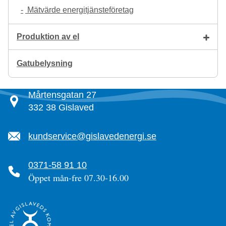
Mätvärde energitjänsteföretag
Produktion av el
Gatubelysning
Mårtensgatan 27
332 38 Gislaved
kundservice@gislavedenergi.se
0371-58 91 10
Öppet mån-fre 07.30-16.00