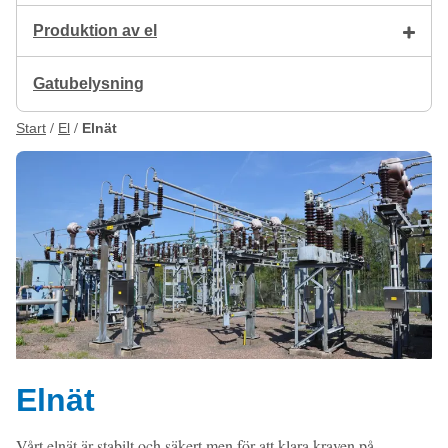
Produktion av el
Gatubelysning
Start
El
Elnät
Elnät
Vårt elnät är stabilt och säkert men för att klara kraven på