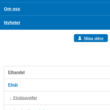
Om oss
Nyheter
Mina sidor
Elhandel
Elnät
Elnätsavgifter