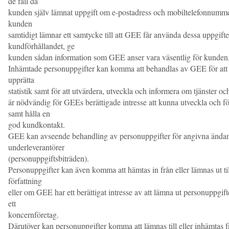
de fall då
kunden själv lämnat uppgift om e-postadress och mobiltelefonnummer 
kunden
samtidigt lämnar ett samtycke till att GEE får använda dessa uppgifter
kundförhållandet, ge
kunden sådan information som GEE anser vara väsentlig för kunden
Inhämtade personuppgifter kan komma att behandlas av GEE för att
upprätta
statistik samt för att utvärdera, utveckla och informera om tjänster 
är nödvändig för GEEs berättigade intresse att kunna utveckla och fö
samt hålla en
god kundkontakt.
GEE kan avseende behandling av personuppgifter för angivna ändam
underleverantörer
(personuppgiftsbiträden).
Personuppgifter kan även komma att hämtas in från eller lämnas ut till
författning
eller om GEE har ett berättigat intresse av att lämna ut personuppgift
ett
koncernföretag.
Därutöver kan personuppgifter komma att lämnas till eller inhämtas 