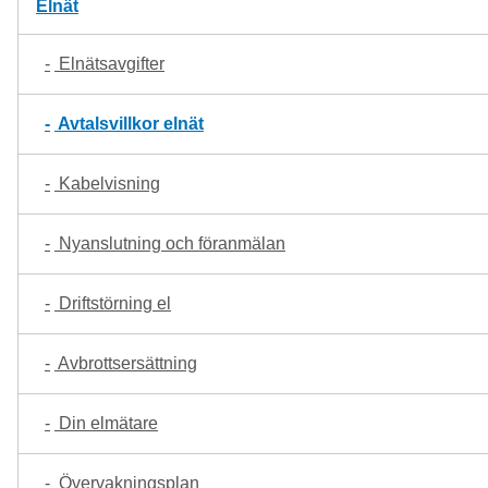
Elnät
Elnätsavgifter
Avtalsvillkor elnät
Kabelvisning
Nyanslutning och föranmälan
Driftstörning el
Avbrottsersättning
Din elmätare
Övervakningsplan