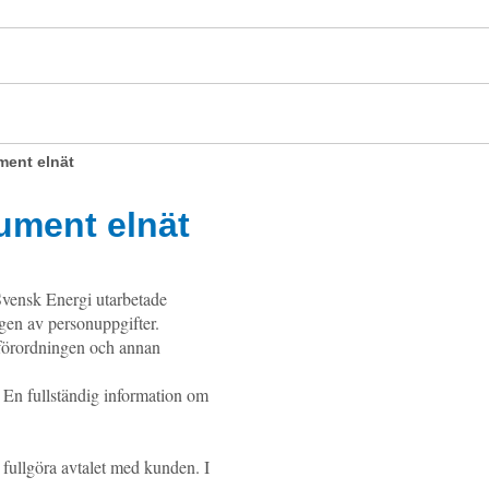
ment elnät
sument elnät
 Svensk Energi utarbetade
gen av personuppgifter.
förordningen och annan
 En fullständig information om
fullgöra avtalet med kunden. I