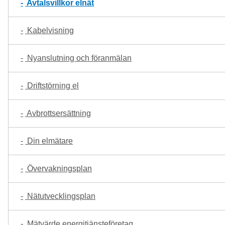
Avtalsvillkor elnät
Kabelvisning
Nyanslutning och föranmälan
Driftstörning el
Avbrottsersättning
Din elmätare
Övervakningsplan
Nätutvecklingsplan
Mätvärde energitjänsteföretag